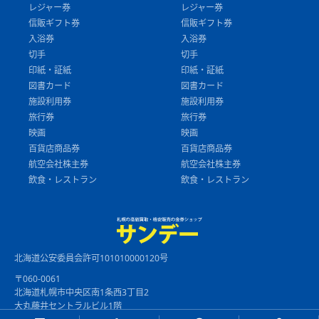
レジャー券
レジャー券
信販ギフト券
信販ギフト券
入浴券
入浴券
切手
切手
印紙・証紙
印紙・証紙
図書カード
図書カード
施設利用券
施設利用券
旅行券
旅行券
映画
映画
百貨店商品券
百貨店商品券
航空会社株主券
航空会社株主券
飲食・レストラン
飲食・レストラン
北海道公安委員会許可101010000120号
〒060-0061
北海道札幌市中央区南1条西3丁目2
大丸藤井セントラルビル1階