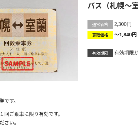
バス（札幌～
2,300円
通常価格
～1,840‬円
買取価格
有効期限
有効期限
券です。
１回ご乗車に限り有効です。
ださい。