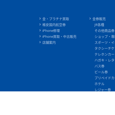
金・プラチナ買取
金券販売
格安国内航空券
JR各種
iPhone修理
その他商品券
iPhone買取・中古販売
ショップ・専
店舗案内
スポーツ・イ
タクシーチケ
テレホンカー
ハガキ・レタ
バス券
ビール券
プリペイドカ
ホテル
レジャー券
信販ギフト券
入浴券
切手
印紙・証紙