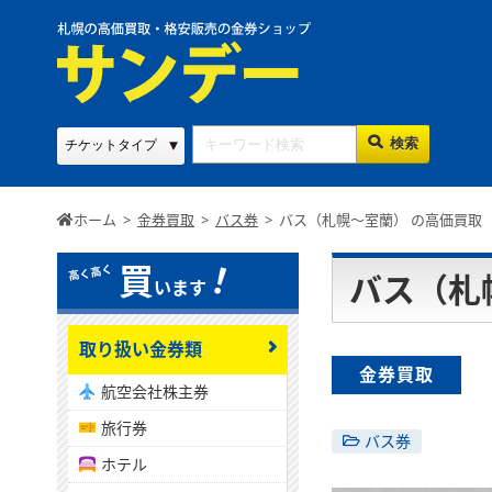
ホーム
>
金券買取
>
バス券
>
バス（札幌～室蘭） の高価買取
！
買
バス（札
います
取り扱い金券類
金券買取
航空会社株主券
旅行券
バス券
ホテル