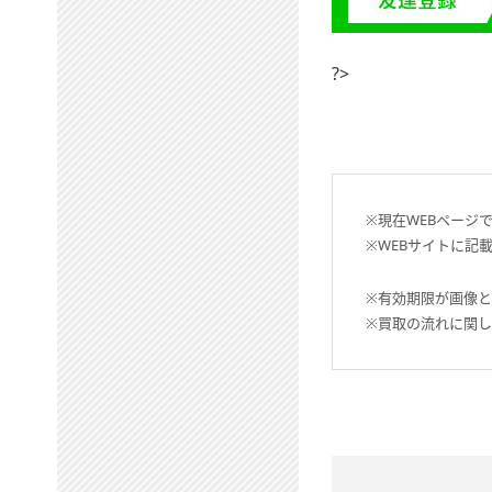
?>
※現在WEBページ
※WEBサイトに記
※有効期限が画像
※買取の流れに関