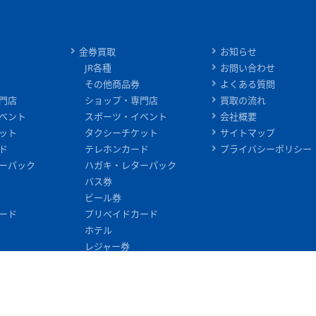
金券買取
お知らせ
JR各種
お問い合わせ
その他商品券
よくある質問
門店
ショップ・専門店
買取の流れ
ベント
スポーツ・イベント
会社概要
ット
タクシーチケット
サイトマップ
ド
テレホンカード
プライバシーポリシー
ーパック
ハガキ・レターパック
バス券
ビール券
ード
プリペイドカード
ホテル
レジャー券
信販ギフト券
入浴券
切手
印紙・証紙