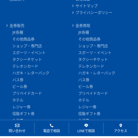
サイトマップ
プライバシーポリシー
金券販売
金券買取
JR各種
JR各種
その他商品券
その他商品券
ショップ・専門店
ショップ・専門店
スポーツ・イベント
スポーツ・イベント
タクシーチケット
タクシーチケット
テレホンカード
テレホンカード
ハガキ・レターパック
ハガキ・レターパック
バス券
バス券
ビール券
ビール券
プリペイドカード
プリペイドカード
ホテル
ホテル
レジャー券
レジャー券
信販ギフト券
信販ギフト券
入浴券
入浴券
切手
切手
問い合わせ
電話で相談
LINEで相談
アクセス
印紙・証紙
印紙・証紙