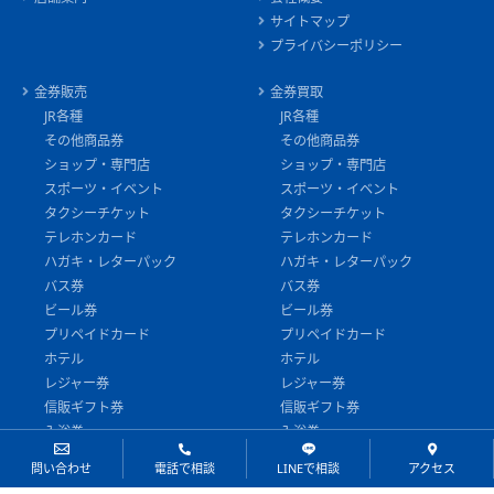
サイトマップ
プライバシーポリシー
金券販売
金券買取
JR各種
JR各種
その他商品券
その他商品券
ショップ・専門店
ショップ・専門店
スポーツ・イベント
スポーツ・イベント
タクシーチケット
タクシーチケット
テレホンカード
テレホンカード
ハガキ・レターパック
ハガキ・レターパック
バス券
バス券
ビール券
ビール券
プリペイドカード
プリペイドカード
ホテル
ホテル
レジャー券
レジャー券
信販ギフト券
信販ギフト券
入浴券
入浴券
切手
切手
問い合わせ
電話で相談
LINEで相談
アクセス
印紙・証紙
印紙・証紙