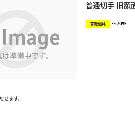
普通切手 旧額
～70%
買取価格
だせます。