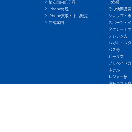
格安国内航空券
JR各種
iPhone修理
その他商品券
iPhone買取・中古販売
ショップ・専
店舗案内
スポーツ・イ
タクシーチケ
テレホンカー
ハガキ・レタ
バス券
ビール券
プリペイドカ
ホテル
レジャー券
信販ギフト券
入浴券
切手
印紙・証紙
図書カード
施設利用券
旅行券
映画