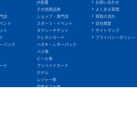
JR各種
お問い合わせ
その他商品券
よくある質問
門店
ショップ・専門店
買取の流れ
ベント
スポーツ・イベント
会社概要
ット
タクシーチケット
サイトマップ
ド
テレホンカード
プライバシーポリシー
ーパック
ハガキ・レターパック
バス券
ビール券
ード
プリペイドカード
ホテル
レジャー券
信販ギフト券
入浴券
切手
印紙・証紙
図書カード
施設利用券
旅行券
映画