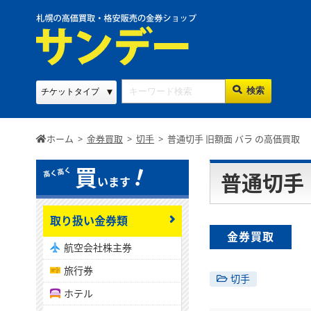
ホーム
>
金券買取
>
切手
>
普通切手 旧額面 バラ の高価買取
！
買
普通切手
います
取り扱い金券類
金券買取
航空会社株主券
旅行券
切手
ホテル