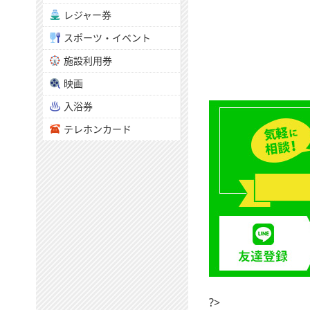
レジャー券
スポーツ・イベント
施設利用券
映画
入浴券
テレホンカード
?>