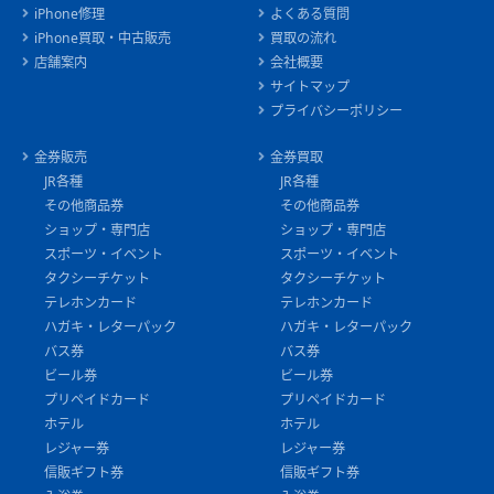
iPhone修理
よくある質問
iPhone買取・中古販売
買取の流れ
店舗案内
会社概要
サイトマップ
プライバシーポリシー
金券販売
金券買取
JR各種
JR各種
その他商品券
その他商品券
ショップ・専門店
ショップ・専門店
スポーツ・イベント
スポーツ・イベント
タクシーチケット
タクシーチケット
テレホンカード
テレホンカード
ハガキ・レターパック
ハガキ・レターパック
バス券
バス券
ビール券
ビール券
プリペイドカード
プリペイドカード
ホテル
ホテル
レジャー券
レジャー券
信販ギフト券
信販ギフト券