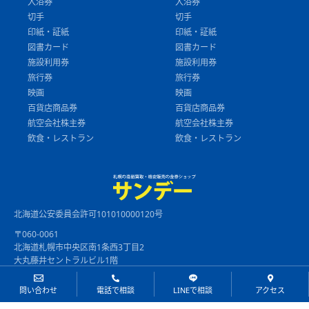
入浴券
入浴券
切手
切手
印紙・証紙
印紙・証紙
図書カード
図書カード
施設利用券
施設利用券
旅行券
旅行券
映画
映画
百貨店商品券
百貨店商品券
航空会社株主券
航空会社株主券
飲食・レストラン
飲食・レストラン
北海道公安委員会許可101010000120号
〒060-0061
北海道札幌市中央区南1条西3丁目2
大丸藤井セントラルビル1階
【営業時間】10：00～18：00
【定休日】年末年始
問い合わせ
電話で相談
LINEで相談
アクセス
011-221-2200