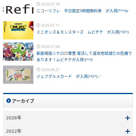
2026.07.18
ニコーリフレ 平日限定5時間無料券 が入荷(*^^)v
2026.07.11
ミニオンズ＆モンスターズ ムビチケ が入荷(^O^)
2026.07.04
新劇場版☆ケロロ軍曹 復活して速攻地球滅亡の危機で
あります！ムビチケが入荷!(^^)!
2026.06.27
ジェフグルメカード が入荷(^O^)／
アーカイブ
2026年
2022年