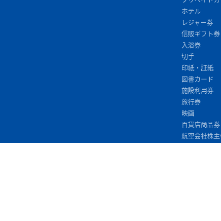
ホテル
レジャー券
信販ギフト券
入浴券
切手
印紙・証紙
図書カード
施設利用券
旅行券
映画
百貨店商品券
航空会社株主
飲食・レスト