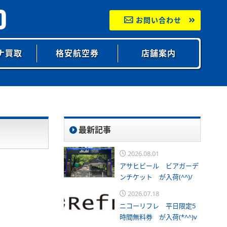
0
お問い合わせ
ナ買取
格安航空券
店舗案内
最新記事
2026.08.01
アサヒビール ビアガーデ
ンチケット が入荷(^^)/
2026.07.18
ニコーリフレ 平日限定5
時間無料券 が入荷(*^^)v