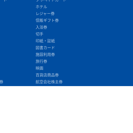
ホテル
レジャー券
信販ギフト券
入浴券
切手
印紙・証紙
図書カード
施設利用券
旅行券
映画
百貨店商品券
券
航空会社株主券
ラン
飲食・レストラン