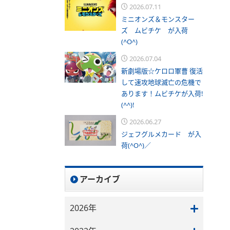
2026.07.11
ミニオンズ＆モンスター
ズ ムビチケ が入荷
(^O^)
2026.07.04
新劇場版☆ケロロ軍曹 復活
して速攻地球滅亡の危機で
あります！ムビチケが入荷!
(^^)!
2026.06.27
ジェフグルメカード が入
荷(^O^)／
アーカイブ
2026年