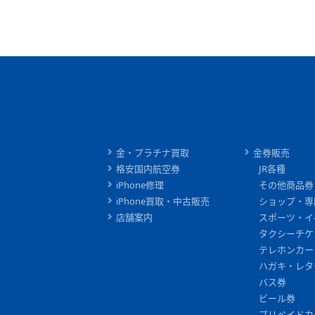
金・プラチナ買取
金券販売
格安国内航空券
JR各種
iPhone修理
その他商品券
iPhone買取・中古販売
ショップ・専
店舗案内
スポーツ・イ
タクシーチケ
テレホンカー
ハガキ・レタ
バス券
ビール券
プリペイドカ