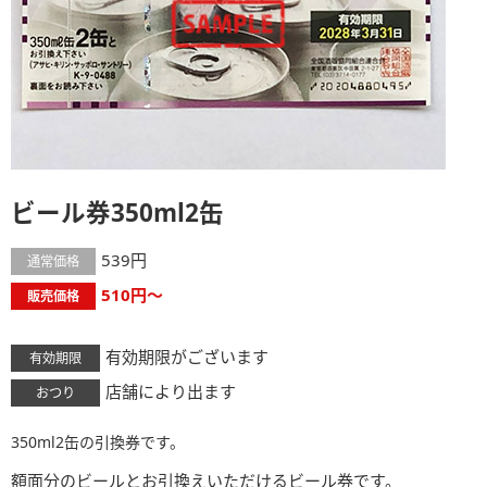
ビール券350ml2缶
539円
通常価格
510円～
販売価格
有効期限がございます
有効期限
店舗により出ます
おつり
350ml2缶の引換券です。
額面分のビールとお引換えいただけるビール券です。