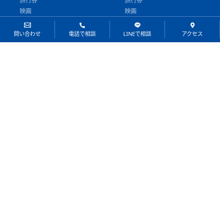
旅行券
旅行券
映画
映画
百貨店商品券
百貨店商品券
航空会社株主券
航空会社株主券
問い合わせ
電話で相談
LINEで相談
アクセス
飲食・レストラン
飲食・レストラン
北海道公安委員会許可101010000120号
〒060-0061
北海道札幌市中央区南1条西3丁目2
大丸藤井セントラルビル1階
【営業時間】10：00～18：00
【定休日】年末年始
011-221-2200