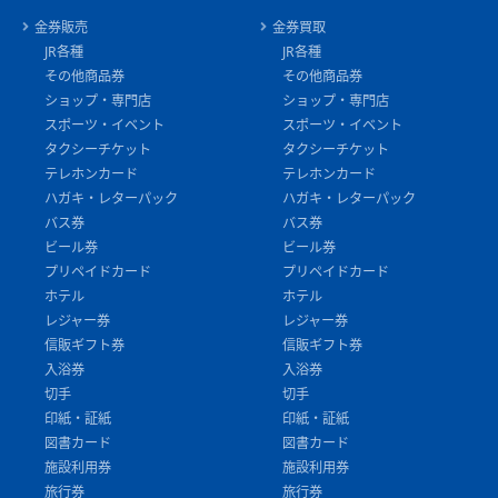
金券販売
金券買取
JR各種
JR各種
その他商品券
その他商品券
ショップ・専門店
ショップ・専門店
スポーツ・イベント
スポーツ・イベント
タクシーチケット
タクシーチケット
テレホンカード
テレホンカード
ハガキ・レターパック
ハガキ・レターパック
バス券
バス券
ビール券
ビール券
プリペイドカード
プリペイドカード
ホテル
ホテル
レジャー券
レジャー券
信販ギフト券
信販ギフト券
入浴券
入浴券
切手
切手
印紙・証紙
印紙・証紙
図書カード
図書カード
施設利用券
施設利用券
旅行券
旅行券