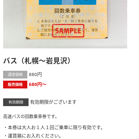
バス（札幌～岩見沢）
880円
通常価格
680円～
販売価格
有効期限がございます
有効期限
高速バスの回数乗車券です。
・本券は大人お１人１回ご乗車に限り有効です。
・運賃箱にお入れください。