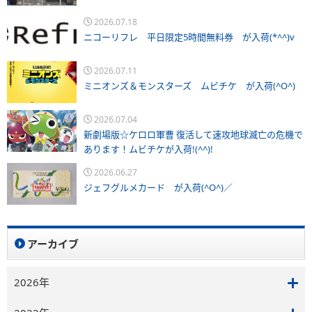
2026.07.18
ニコーリフレ 平日限定5時間無料券 が入荷(*^^)v
2026.07.11
ミニオンズ＆モンスターズ ムビチケ が入荷(^O^)
2026.07.04
新劇場版☆ケロロ軍曹 復活して速攻地球滅亡の危機で
あります！ムビチケが入荷!(^^)!
2026.06.27
ジェフグルメカード が入荷(^O^)／
アーカイブ
2026年