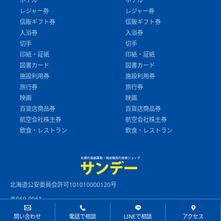
ホテル
ホテル
レジャー券
レジャー券
信販ギフト券
信販ギフト券
入浴券
入浴券
切手
切手
印紙・証紙
印紙・証紙
図書カード
図書カード
施設利用券
施設利用券
旅行券
旅行券
映画
映画
百貨店商品券
百貨店商品券
航空会社株主券
航空会社株主券
飲食・レストラン
飲食・レストラン
北海道公安委員会許可101010000120号
〒060-0061
北海道札幌市中央区南1条西3丁目2
問い合わせ
電話で相談
LINEで相談
アクセス
大丸藤井セントラルビル1階